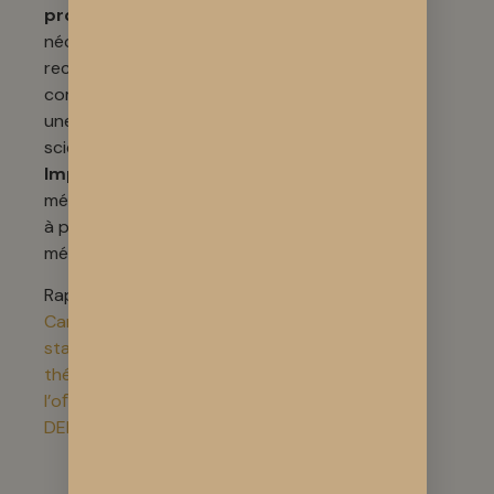
prometteuse
,
nécessitant des
recherches
complémentaires et
une approche
scientifique rigoureuse.
Important
: Seuls les
médecins sont habilités
à prescrire une
médication.
Rappel des sources :
Cannabidiol (CBD) :
statut et utilisation
thérapeutique à
l’oﬀicine – Jonathan
DERHY