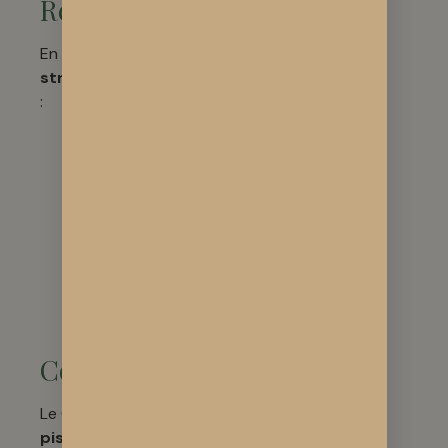
Réglementaire
En France, le CBD reste
strictement encadré
:
Vente
uniquement en
pharmacie
Taux de THC
inférieur à 0,3%
Prescription
médicale pour
certains
traitements
Conclusion
Le CBD représente une
piste thérapeutique