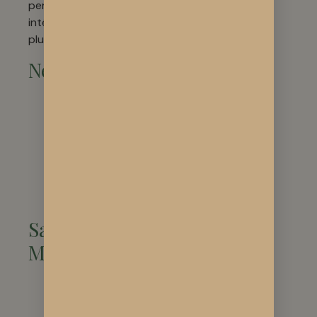
perspectives
intéressantes dans
plusieurs domaines :
Neurologie
Épilepsie
Sclérose en
plaques
Maladie de
Parkinson
Maladie
d’Alzheimer
Santé
Mentale
Gestion du stress
Réduction de