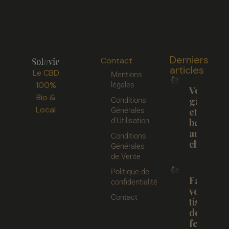
Derniers
Contact
articles
Le CBD
Mentions
100%
légales
Votre
Bio &
gâteau
Conditions
Local
Générales
et votre
d’Utilisation
beurre
au
Conditions
chanvre.
Générales
de Vente
Politique de
Faites
confidentialité
votre
Contact
tisane
de
feuilles