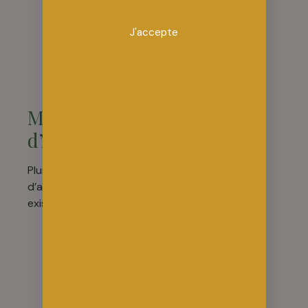
endocannabinoïde
Mécanismes
J'accepte
d’action variés sur
différents
récepteurs
cérébraux
Modes
d’Administration
Plusieurs voies
d’administration
existent :
Voie respiratoire
:
Fleurs de
chanvre
E-liquides