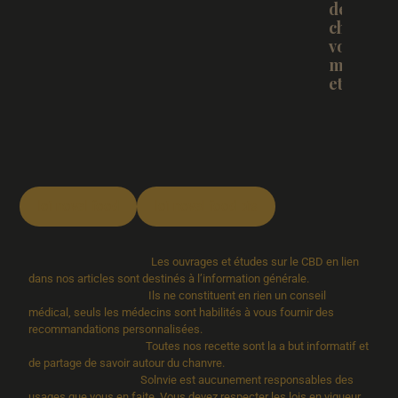
de
chanvre
vous
même
et BIO.
loi novel food
loi novel food bis
Les ouvrages et études sur le CBD en lien
dans nos articles sont destinés à l’information générale.
Ils ne constituent en rien un conseil
médical, seuls les médecins sont habilités à vous fournir des
recommandations personnalisées.
Toutes nos recette sont la a but informatif et
de partage de savoir autour du chanvre.
Solnvie est aucunement responsables des
usages que vous en faite. Vous devez respecter les lois en vigueur