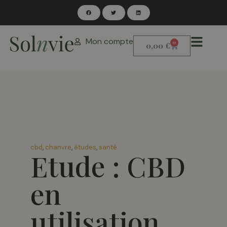
Mon compte
0
0,00
€
cbd
,
chanvre
,
études
,
santé
Etude : CBD
en
utilisation