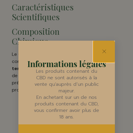
Caractéristiques
Scientifiques
Composition
Chimique
Le CBD est un
Informations légales
composé
terpénophénolique
Les produits contenant du
de formule C21 H30 O2,
CBD ne sont autorisés à la
présentant des
vente qu’auprès d’un public
propriétés uniques :
majeur.
En achetant sur un de nos
Faible potentiel
produits contenant du CBD,
psychoactif
vous confirmer avoir plus de
Interaction
18 ans.
complexe avec le
système