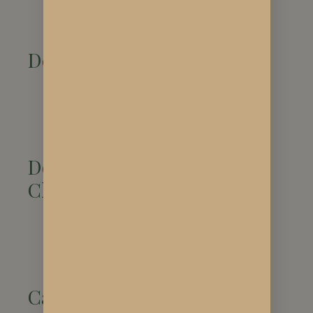
l’anxiété
Soutien contre la
dépression
Dermatologie
Traitement de
l’acné
Gestion du
psoriasis
Douleurs
Chroniques
Arthrite
Douleurs
neuropathiques
Inflammations
Cadre