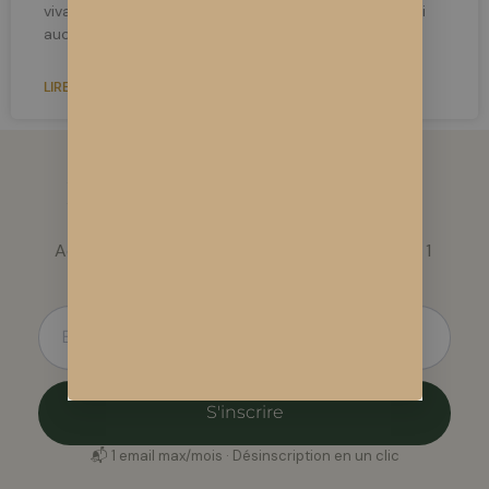
vivant, non rabaissée, aucun terpène rajouté, n’a subi
aucune
LIRE LA SUITE »
Le monde du CBD évolue
vite
Actualités légales, nouvelles variétés, conseils. 1 
email/mois, sans spam.
S'inscrire
📬 1 email max/mois · Désinscription en un clic