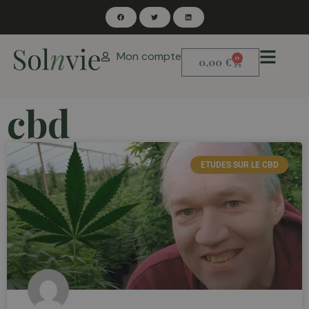
Mon compte
0
0,00
€
cbd
ETUDES SUR LE CBD