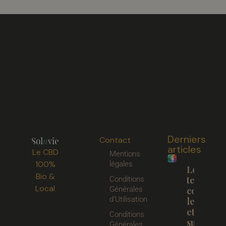
Derniers
Contact
articles
Le CBD
Mentions
100%
légales
Les
Bio &
terpènes 
Conditions
Local
Générales
compren
d’Utilisation
les arôm
et les eff
Conditions
sur le C
Générales