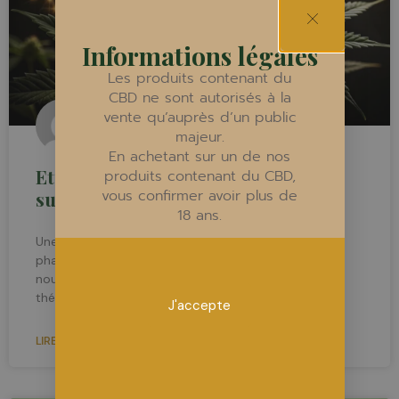
Informations légales
Les produits contenant du
CBD ne sont autorisés à la
vente qu’auprès d’un public
majeur.
En achetant sur un de nos
Etude : Effets prometteurs du CBD
produits contenant du CBD,
vous confirmer avoir plus de
sur l’anxiété et l’insomnie
18 ans.
Une thèse déposée en 2023 par la docteur en
pharmacologie Pauline Thanguy continue d’ouvrir de
nouveaux horizons pour le CBD sur les thématiques
thérapeutiques. (Source
J'accepte
LIRE LA SUITE »