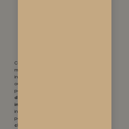
naturel
CBD sommeil
:
des fleurs et
huiles riches
favorisent un
repos plus
profond
Contrairement aux
méthodes
industrielles indoor
où les plantes
poussent sur
laine
de roche substrat
inerte
et avec des
intrants issu de la
pétrochimie, le
chanvre cultivé sur