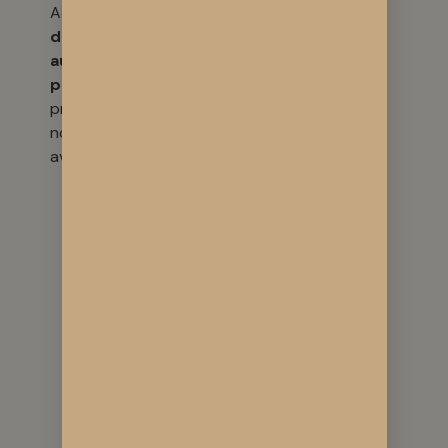
Acheter
directement
auprès du
producteur
présente de
nombreux
avantages :
Traçabilité
complète
:
vous savez
exactement
comment et où
la plante a été
cultivée
Qualité
constante
:
pas de lots