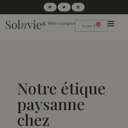
Mon compte
0
0,00
€
Notre étique
paysanne
chez