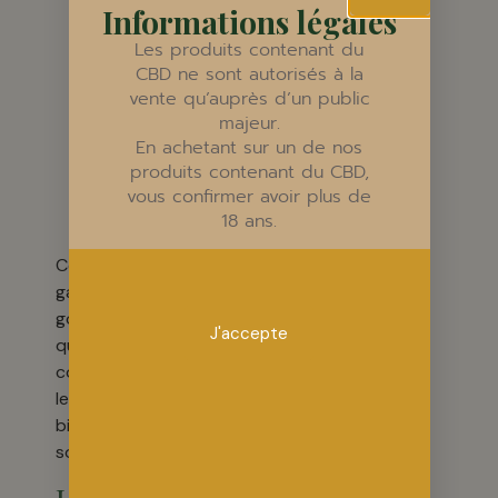
transformation
Informations légales
: la plante est
Les produits contenant du
récoltée à
CBD ne sont autorisés à la
maturité
vente qu’auprès d’un public
optimale et
majeur.
transformée
En achetant sur un de nos
dans nos
produits contenant du CBD,
vous confirmer avoir plus de
locaux, sans
18 ans.
intermédiaires
Cette traçabilité
garantit que chaque
goutte d’
huile CBD
J'accepte
que vous
consommez reflète
le travail du sol, la
biodiversité et le
soin du producteur.