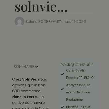
solnvie…
Solène BODEREAU
mars 11, 2026
POURQUOI NOUS ?
SOMMAIRE
Certifiée AB ·
Ecocert FR-BIO-01
Chez
SolnVie
, nous
croyons qu’un bon
Analyse labo de
CBD commence
moins de 6 mois
dans la terre
. Je
Producteur
cultive du chanvre
identifié · circuit
depuis plus de 5 ans