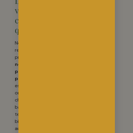
Le sol
vivant : la
clé de la
qualité
Nos cultures
reposent sur un
principe simple :
nourrir la terre
plutôt que la
plante
. Le sol vivant
est riche en micro-
organismes,
champignons,
bactéries et vers de
terre. Cette
biodiversité permet
au chanvre de