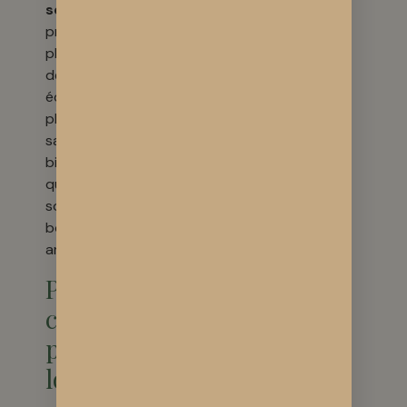
sol vivant
offre un
profil aromatique
plus complexe et
des effets plus
équilibrés. Une
plante en pleine
santé vous fournira
bien plus de bien fait
qu’une plante mise
sous perfusion et
booster de lumières
artificiel.
Pourquoi
choisir un
producteur
local ?