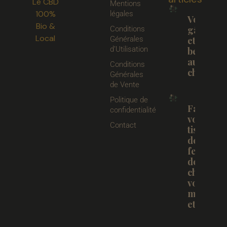
Le CBD
Mentions
100%
légales
Votre
Bio &
gâteau
Conditions
Local
Générales
et votre
d’Utilisation
beurre
au
Conditions
chanvre.
Générales
de Vente
Politique de
Faites
confidentialité
votre
Contact
tisane
de
feuilles
de
chanvre
vous
même
et BIO.