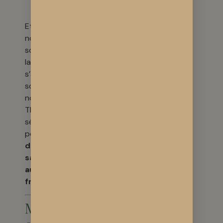
biodiversité
Et bien sûr, toutes
nos fleurs et huiles
sont testées en
laboratoire pour
s’assurer qu’elles
sont conformes aux
normes françaises :
THC < 0,3 %, et
sécurité maximale
pour un
CBD
détection test
salivaire, conforme
aux lois
françaises.
Mon