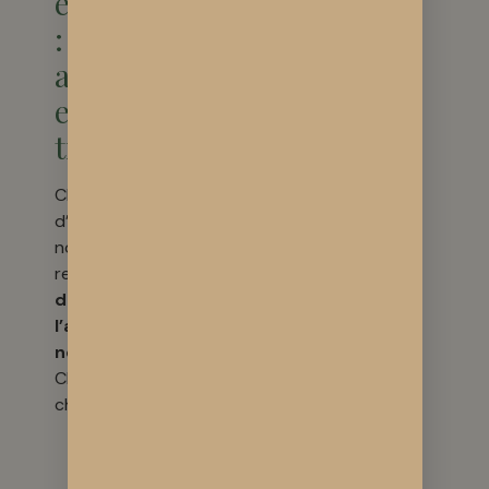
engagement
: un CBD
authentique
et
transparent
Chaque flacon
d’
huile CBD
que
nous produisons
reflète
la richesse
de nos sols et
l’authenticité de
notre ferme
.
Choisir SolnVie, c’est
choisir :
un
CBD
naturel et bio