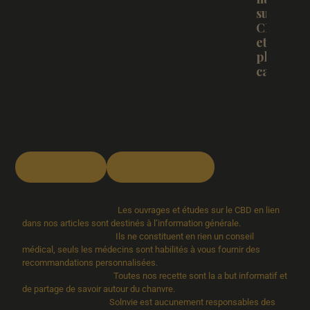
sur le
CBD BIO
et la
plante d
cannabis
loi novel food
loi novel food bis
Les ouvrages et études sur le CBD en lien
dans nos articles sont destinés à l’information générale.
Ils ne constituent en rien un conseil
médical, seuls les médecins sont habilités à vous fournir des
recommandations personnalisées.
Toutes nos recette sont la a but informatif et
de partage de savoir autour du chanvre.
Solnvie est aucunement responsables des