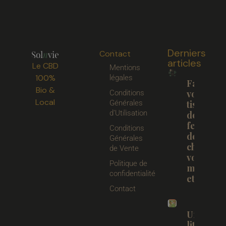
Derniers
Contact
articles
Le CBD
Mentions
100%
légales
Faites
Bio &
votre
Conditions
Local
Générales
tisane
d’Utilisation
de
feuilles
Conditions
de
Générales
chanvre
de Vente
vous
Politique de
même
confidentialité
et BIO.
Contact
Un peu d
littératu