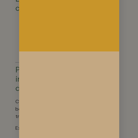
cuisson
four : 160–
170°C
durée : 20 à 25
min (fondant)
ou 30 min (plus
cuit)
Point très
important :
dosage CBD
C’est là que
beaucoup se
trompent.
Exemple concret :