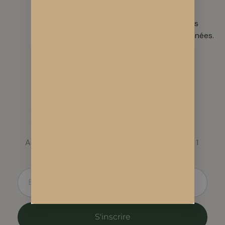
que de
et des
culture.
— tout
l’appauvrir.
semences
est
sélectionnées.
vérifié.
Le monde du CBD évolue
vite
Actualités légales, nouvelles variétés, conseils. 1 
email/mois, sans spam.
S'inscrire