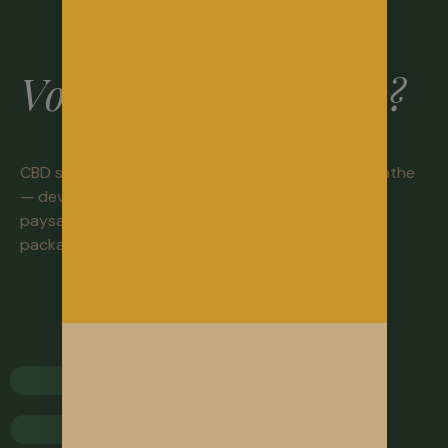
Vous êtes revendeur ?
CBD shop, bureau de tabac, épicerie bio, naturopathe
— devenez garant d’un CBD
paysan français. Tarifs préférentiels, échantillons,
packaging personnalisé.
Demandez un devis pro
CBD Shop
Bureau de tabac