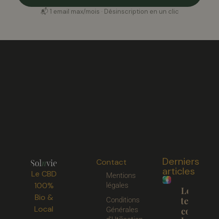
📬 1 email max/mois · Désinscription en un clic
Derniers
Contact
articles
Le CBD
Mentions
100%
légales
Les
Bio &
terpènes 
Conditions
Local
Générales
compren