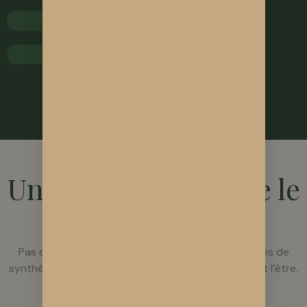
Épicerie Bio
Naturopathe / Ostéopathe
POURQUOI SOLNVIE ?
Un CBD qui respecte le
vivant
Pas de raccourcis, pas de chimie, pas de molécules de
synthèse. Juste du chanvre cultivé comme il devrait l’être.