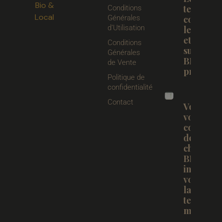
Bio &
terpènes 
Conditions
Local
Générales
compren
d’Utilisation
les arôm
et les eff
Conditions
sur le C
Générales
BIO dire
de Vente
producte
Politique de
confidentialité
Contact
Vous
voulez u
concentr
de
chanvre
BIO:
informe
vous sur
la
teinture
mère.