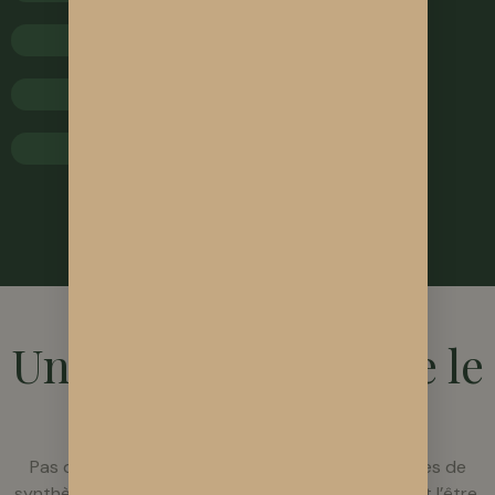
Bureau de tabac
Épicerie Bio
Naturopathe / Ostéopathe
POURQUOI SOLNVIE ?
Un CBD qui respecte le
vivant
Pas de raccourcis, pas de chimie, pas de molécules de
synthèse. Juste du chanvre cultivé comme il devrait l’être.