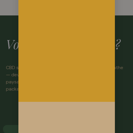
Vous êtes revendeur ?
CBD shop, bureau de tabac, épicerie bio, naturopathe
— devenez garant d’un CBD
paysan français. Tarifs préférentiels, échantillons,
packaging personnalisé.
Demandez un devis pro
CBD Shop