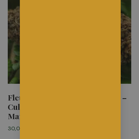
Fleur CBD Bio Jack Herer (10g) –
Culture en Sol Vivant &
Manucure Soignée
30,00
€
taxe inclus