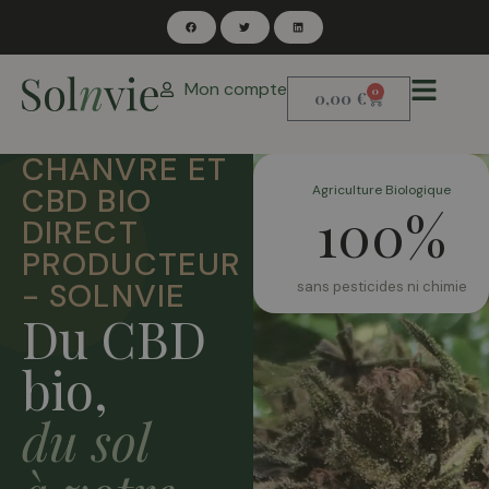
Mon compte
0
0,00
€
CHANVRE ET
CBD BIO
Agriculture Biologique
100%
DIRECT
PRODUCTEUR
- SOLNVIE
sans pesticides ni chimie
Du CBD
bio,
du sol