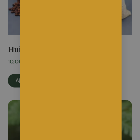
Huile de chanvre
10,00
€
taxe inclus
Ajouter au panier