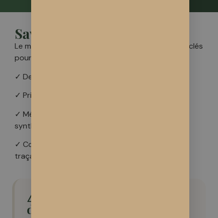
Savoir choisir son CBD
Le marché du CBD est vaste et opaque. Voici les clés
pour distinguer qualité et arnaque.
✓ Demandez toujours l’analyse laboratoire
✓ Privilégiez les cultures outdoor sur sol vivant
✓ Méfiez-vous des fleurs vaporisées (molécules
synthèse)
✓ Connaissez votre producteur — circuit court = 
traçabilité
⚠ Les faux CBD : un vrai
danger