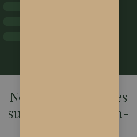
Bureau de tabac
Épicerie Bio
Naturopathe / Ostéopathe
LE JOURNAL SOLNVIE
Nos derniers articles
sur le CBD & le bien-
être