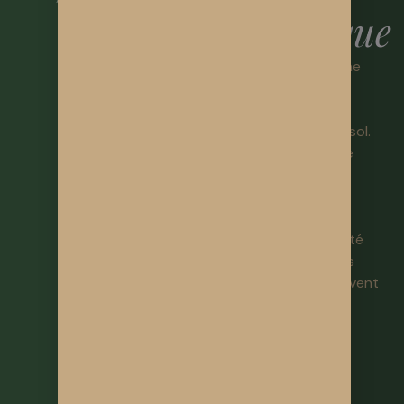
Atlantique
#Circuitcourt
Solnvie est née d’une
conviction : que la
qualité d’un produit
commence dans le sol.
En nourrissant la vie
bactérienne et la
biodiversité de mes
terres, je cultive un
chanvre d’une qualité
que les productions
industrielles ne peuvent
pas atteindre.
🌍 Agroforesterie
🪱 Lombricompost
🌾 Couverts végétaux
💧 Gestion de l'eau