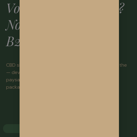
Vous êtes revendeur ?
Nos solutions CBD
B2B
CBD shop, bureau de tabac, épicerie bio, naturopathe
— devenez garant d’un CBD
paysan français. Tarifs préférentiels, échantillons,
packaging personnalisé.
Demandez un devis pro
CBD Shop