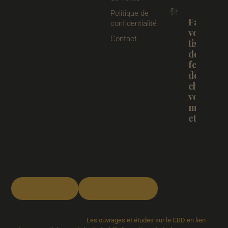
Politique de
Faites
confidentialité
votre
Contact
tisane
de
feuilles
de
chanvre
vous
même
et BIO.
loi novel food
loi novel food bis
Les ouvrages et études sur le CBD en lien