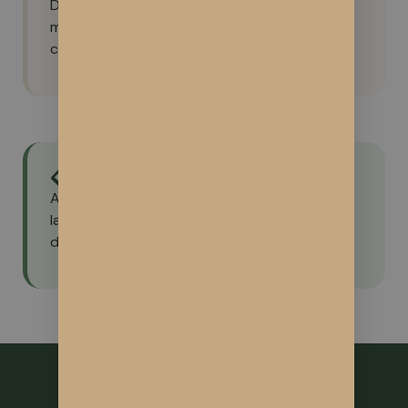
Des fleurs vides sont aspergées de nouvelles
molécules de synthèse. Ces substances ont
causé des maladies graves.
📋 Nos certifications
Agriculture biologique certifiée AB · Analyses 
labo sur demande · Conformité arrêté 30 
décembre 2021.