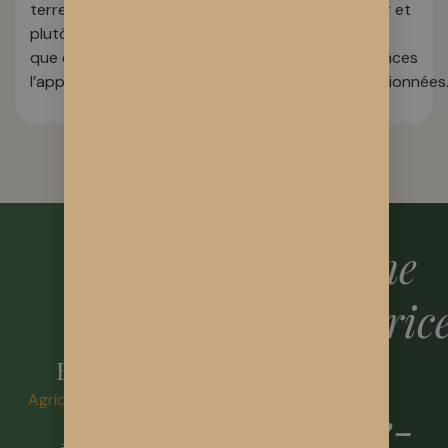
terre
terroir et
de
lourds —
plutôt
des
culture.
tout est
que de
semences
vérifié.
l’appauvrir.
sélectionnées
Découvrir la boutique
MON HISTOIRE
Paysanne
productric
Solène
de CBD
Bodereau
Agricultrice bio · Loire-
en Loire-
Atlantique
#AgricultureBio