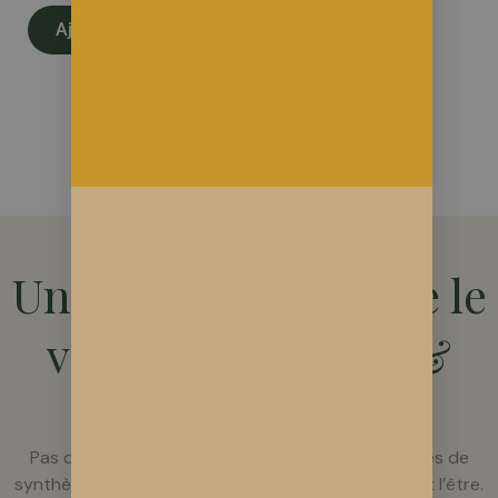
Ajouter au panier
Voir tous les produits
POURQUOI SOLNVIE ?
Un CBD qui respecte le
vivant (Sol vivant &
Agroforesterie)
Pas de raccourcis, pas de chimie, pas de molécules de
synthèse. Juste du chanvre cultivé comme il devrait l’être.